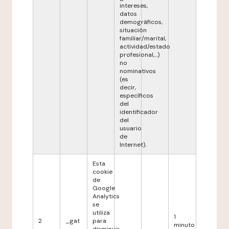
intereses,
datos
demográficos,
situación
familiar/marital,
actividad/estado
profesional,...)
no
nominativos
(es
decir,
específicos
del
identificador
del
usuario
de
Internet).
Esta
cookie
de
Google
Analytics
se
utiliza
1
2
_gat
para
minuto