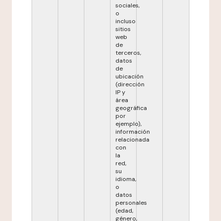
sociales,
o
incluso
sitios
web
de
terceros,
datos
de
ubicación
(dirección
IP y
área
geográfica
por
ejemplo),
información
relacionada
con
la
red,
su
idioma,
o
datos
personales
(edad,
género,