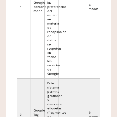
Google
las
6
4
consent
preferencias
meses
mode
del
usuario
en
materia
de
recopilación
de
datos
se
respeten
en
todos
los
servicios
de
Google.
Este
sistema
permite
gestionar
y
desplegar
etiquetas
Google
(fragmentos
6
5
Tag
de
meses