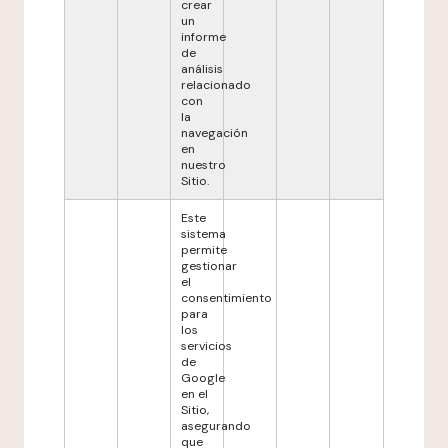
crear
un
informe
de
análisis
relacionado
con
la
navegación
en
nuestro
Sitio.
Este
sistema
permite
gestionar
el
consentimiento
para
los
servicios
de
Google
en el
Sitio,
asegurando
que