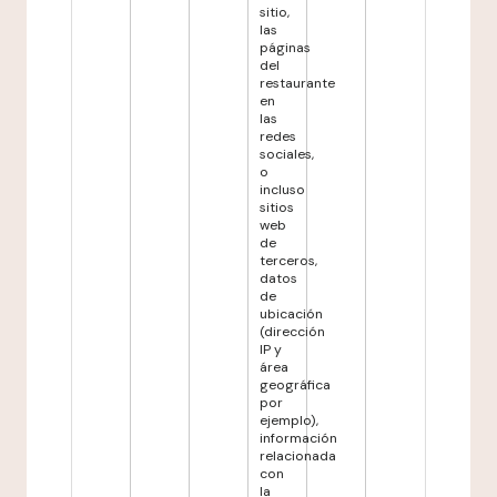
sitio,
las
páginas
del
restaurante
en
las
redes
sociales,
o
incluso
sitios
web
de
terceros,
datos
de
ubicación
(dirección
IP y
área
geográfica
por
ejemplo),
información
relacionada
con
la