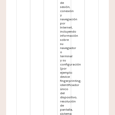
de
sesión,
conexión
y
navegación
por
Internet,
incluyendo
información
sobre
su
navegador
o
terminal
y su
configuración
(por
ejemplo:
device
fingerprinting,
identificador
único
del
dispositivo,
resolución
de
pantalla,
sistema