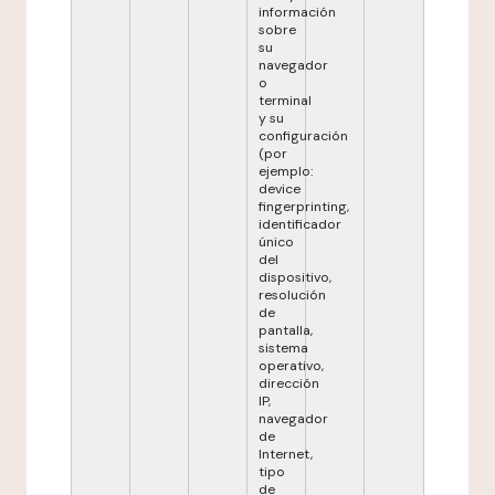
información
sobre
su
navegador
o
terminal
y su
configuración
(por
ejemplo:
device
fingerprinting,
identificador
único
del
dispositivo,
resolución
de
pantalla,
sistema
operativo,
dirección
IP,
navegador
de
Internet,
tipo
de