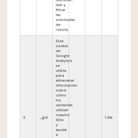
disminuir,
leer y
filtrar
las
solicitudes
de
robots.
Esta
cookie
de
Google
Analytics
se
utiliza
para
almacenar
información
sobre
cómo
los
visitantes
utilizan
nuestro
3
_gid
1 día
Sitio
y
ayuda
a