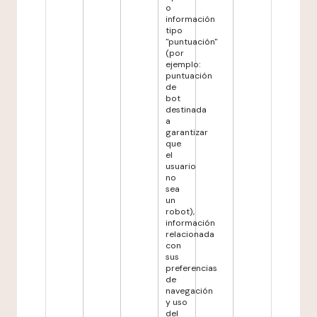
o
información
tipo
"puntuación"
(por
ejemplo:
puntuación
de
bot
destinada
a
garantizar
que
el
usuario
no
sea
un
robot),
información
relacionada
con
sus
preferencias
de
navegación
y uso
del