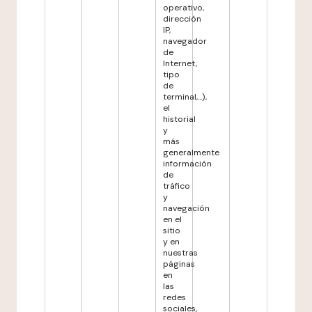
operativo,
dirección
IP,
navegador
de
Internet,
tipo
de
terminal,...),
el
historial
y
más
generalmente
información
de
tráfico
y
navegación
en el
sitio
y en
nuestras
páginas
en
las
redes
sociales,