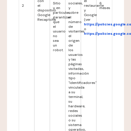
con
el
Sitio
sociales,
6
2
el
restaurante
y, en
y
meses
dispositivo
y
particular,
sobre
Google
Google
garantizar
el
Recaptcha
(ver
que
número
https://policies.google.
el
de
o
usuario
visitantes,
https://policies.google.
no
el
sea
origen
un
de
robot.
los
usuarios
y las
páginas
visitadas,
información
tipo
"identificadores"
vinculada
a su
terminal,
su
hardware,
redes
sociales
o su
sistema
operativo,