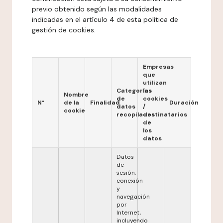
previo obtenido según las modalidades
indicadas en el artículo 4 de esta política de
gestión de cookies.
Empresas
que
utilizan
Categorías
las
Nombre
de
cookies
N°
de la
Finalidad
Duración
datos
/
cookie
recopilados
destinatarios
de
los
datos
Datos
de
sesión,
conexión
y
navegación
por
Internet,
incluyendo