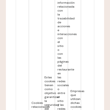
información
relacionada
con
la
trazabilidad
de
acciones
e
interacciones
con
el
sitio
o
con
las
páginas
del
restaurante
en
Estas
las
cookies
redes
tienen
sociales
como
o
Empresas
objetivo
entre
que
garantizar
el
utilizan
la
sitio
Cookies
dichas
seguridad
y las
relacionadas
cookies:
del
redes