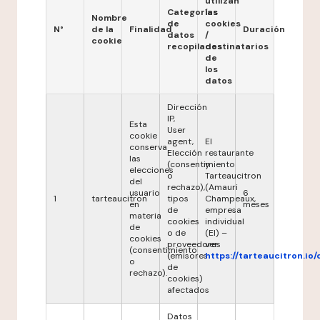
utilizan
Categorías
las
Nombre
de
cookies
N°
de la
Finalidad
Duración
datos
/
cookie
recopilados
destinatarios
de
los
datos
Dirección
IP,
Esta
User
cookie
agent,
El
conserva
Elección
restaurante
las
(consentimiento
y
elecciones
o
Tarteaucitron
del
rechazo),
(Amauri
usuario
6
1
tarteaucitron
tipos
Champeaux,
en
meses
de
empresa
materia
cookies
individual
de
o de
(EI) –
cookies
proveedores
ver
(consentimiento
(emisores
https://tarteaucitron.io/
o
de
rechazo).
cookies)
afectados
Datos