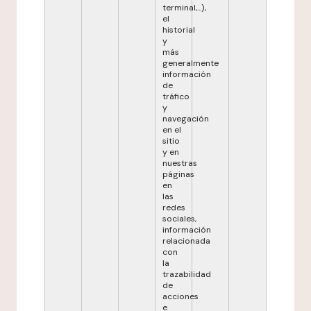
terminal,...),
el
historial
y
más
generalmente
información
de
tráfico
y
navegación
en el
sitio
y en
nuestras
páginas
en
las
redes
sociales,
información
relacionada
con
la
trazabilidad
de
acciones
e