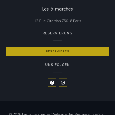
Les 5 marches
((öffnet ein neues Fen
12 Rue Girardon 75018 Paris
RESERVIERUNG
RESERVIEREN
UNS FOLGEN
Facebook ((öffnet ein neues Fenste
Instagram ((öffnet ein neues 
© 2026 Les 5 marches — Webseite des Restaurants erstellt