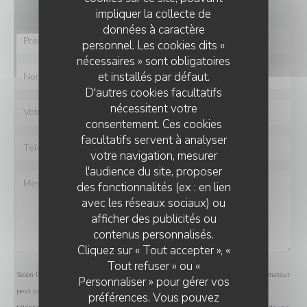
impliquer la collecte de
données à caractère
personnel. Les cookies dits «
nécessaires » sont obligatoires
et installés par défaut.
D'autres cookies facultatifs
nécessitent votre
consentement. Ces cookies
facultatifs servent à analyser
votre navigation, mesurer
l'audience du site, proposer
des fonctionnalités (ex : en lien
avec les réseaux sociaux) ou
afficher des publicités ou
contenus personnalisés.
Cliquez sur « Tout accepter », «
Tout refuser » ou «
Selon l'article L.223-2 du code de la consommation, il est rappelé que le consommateur
Personnaliser » pour gérer vos
peut user de son droit à s'inscrire sur la liste d'opposition au démarchage
préférences. Vous pouvez