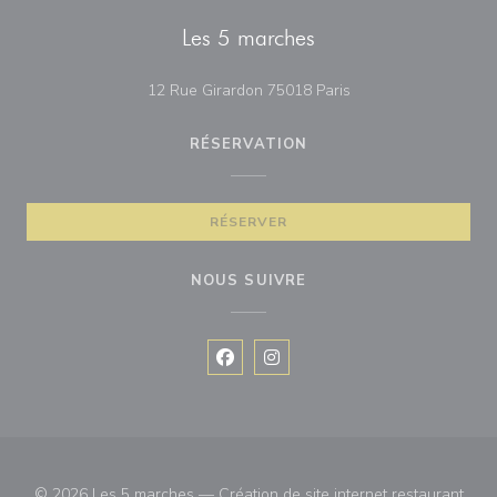
Les 5 marches
((ouvre une nouvelle 
12 Rue Girardon 75018 Paris
RÉSERVATION
RÉSERVER
NOUS SUIVRE
Facebook ((ouvre une nouvelle fenê
Instagram ((ouvre une nouvell
© 2026 Les 5 marches — Création de site internet restaurant