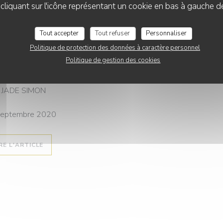
liquant sur l'icône représentant un cookie en bas à gauche d
09/2020
Tout accepter
Tout refuser
Personnaliser
ue France
Politique de protection des données à caractère personnel
5 Marches, le nouveau café à connaître à Montmartre
Politique de gestion des cookies
 sa carte gourmande et son décor chaleureux signé Randa Kamel 
hes a ouvert ses portes pile à temps pour l'arrivée de l'automne.
 JADE SIMON
septembre 2020
((OUVRE UNE NOUVELLE FENÊTRE))
RE L'ARTICLE