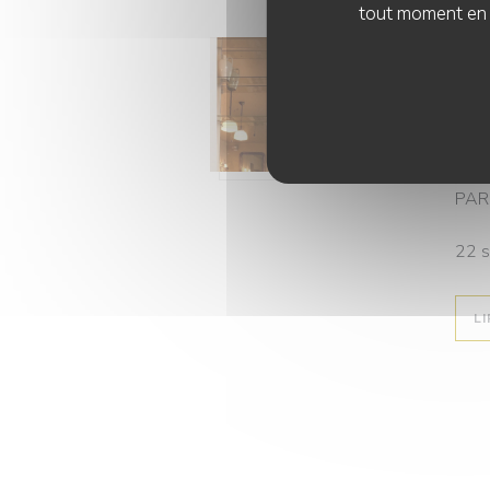
tout moment en c
22/
Vog
Les 
Avec
Marc
PAR
22 
LI