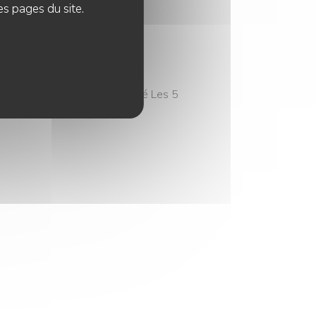
es pages du site.
et le studio be-poles, le café Les 5