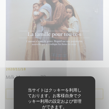
2020/11/18
Milk Magazine n70
当サイトはクッキーを利用し
((新しいウィンドウで開きます
プレス記事を見る
ております。お客様自身でク
ッキー利用の設定および管理
ができます。