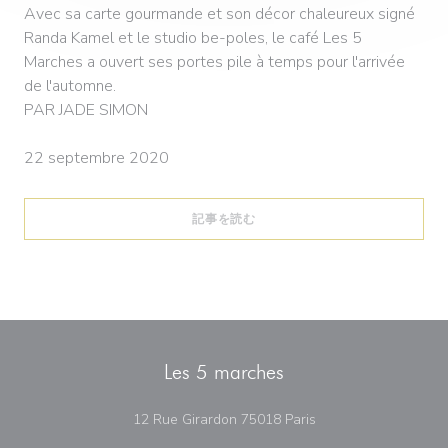
Avec sa carte gourmande et son décor chaleureux signé
Randa Kamel et le studio be-poles, le café Les 5
Marches a ouvert ses portes pile à temps pour l'arrivée
de l'automne.
PAR JADE SIMON
22 septembre 2020
((新しいウィンドウで開きます))
記事を読む
Les 5 marches
((新しいウィンドウで
12 Rue Girardon 75018 Paris